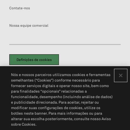
Contate-nos
Nossa equipe comercial
Definições de cookies
Disclaimers Legais
Termos de Uso
Aviso de Cookies
Nós e nossos parceiros utilizamos cookies e ferramentas
Política de Privacidade
Portal de privacidade do cliente (em inglês)
semelhantes (“Cookies”) conforme necessário para
Não Venda Minhas Informações Pessoais
© 2026 S&P Global
fornecer serviços digitais e operar nosso site, bem como
para finalidades “opcionais” relacionadas a
funcionalidade, desempenho (incluindo análise de dados)
e publicidade direcionada. Para aceitar, rejeitar ou
modificar suas configurações de cookies, utilize os
botões neste banner. Para mais informações ou para
alterar sua escolha posteriormente, consulte nosso Aviso
sobre Cookies.