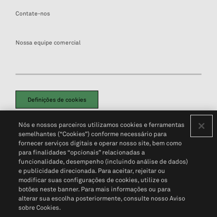
Contate-nos
Nossa equipe comercial
Definições de cookies
Disclaimers Legais
Termos de Uso
Aviso de Cookies
Nós e nossos parceiros utilizamos cookies e ferramentas
Política de Privacidade
Portal de privacidade do cliente (em inglês)
semelhantes (“Cookies”) conforme necessário para
Não Venda Minhas Informações Pessoais
© 2026 S&P Global
fornecer serviços digitais e operar nosso site, bem como
para finalidades “opcionais” relacionadas a
funcionalidade, desempenho (incluindo análise de dados)
e publicidade direcionada. Para aceitar, rejeitar ou
modificar suas configurações de cookies, utilize os
botões neste banner. Para mais informações ou para
alterar sua escolha posteriormente, consulte nosso Aviso
sobre Cookies.