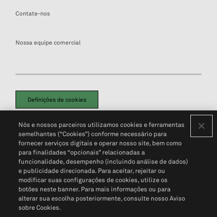
Contate-nos
Nossa equipe comercial
Definições de cookies
Disclaimers Legais
Termos de Uso
Aviso de Cookies
Nós e nossos parceiros utilizamos cookies e ferramentas
Política de Privacidade
Portal de privacidade do cliente (em inglês)
semelhantes (“Cookies”) conforme necessário para
Não Venda Minhas Informações Pessoais
© 2026 S&P Global
fornecer serviços digitais e operar nosso site, bem como
para finalidades “opcionais” relacionadas a
funcionalidade, desempenho (incluindo análise de dados)
e publicidade direcionada. Para aceitar, rejeitar ou
modificar suas configurações de cookies, utilize os
botões neste banner. Para mais informações ou para
alterar sua escolha posteriormente, consulte nosso Aviso
sobre Cookies.