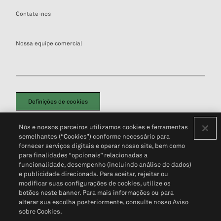
Contate-nos
Nossa equipe comercial
Definições de cookies
Disclaimers Legais
Termos de Uso
Aviso de Cookies
Nós e nossos parceiros utilizamos cookies e ferramentas
Política de Privacidade
Portal de privacidade do cliente (em inglês)
semelhantes (“Cookies”) conforme necessário para
Não Venda Minhas Informações Pessoais
© 2026 S&P Global
fornecer serviços digitais e operar nosso site, bem como
para finalidades “opcionais” relacionadas a
funcionalidade, desempenho (incluindo análise de dados)
e publicidade direcionada. Para aceitar, rejeitar ou
modificar suas configurações de cookies, utilize os
botões neste banner. Para mais informações ou para
alterar sua escolha posteriormente, consulte nosso Aviso
sobre Cookies.