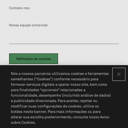
Contate-nos
Nossa equipe comercial
Definições de cookies
Disclaimers Legais
Termos de Uso
Aviso de Cookies
Nós e nossos parceiros utilizamos cookies e ferramentas
Política de Privacidade
Portal de privacidade do cliente (em inglês)
semelhantes (“Cookies”) conforme necessário para
Não Venda Minhas Informações Pessoais
© 2026 S&P Global
fornecer serviços digitais e operar nosso site, bem como
para finalidades “opcionais” relacionadas a
funcionalidade, desempenho (incluindo análise de dados)
e publicidade direcionada. Para aceitar, rejeitar ou
modificar suas configurações de cookies, utilize os
botões neste banner. Para mais informações ou para
alterar sua escolha posteriormente, consulte nosso Aviso
sobre Cookies.