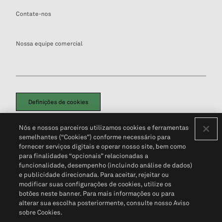
Contate-nos
Nossa equipe comercial
Definições de cookies
Disclaimers Legais
Termos de Uso
Aviso de Cookies
Nós e nossos parceiros utilizamos cookies e ferramentas
Política de Privacidade
Portal de privacidade do cliente (em inglês)
semelhantes (“Cookies”) conforme necessário para
Não Venda Minhas Informações Pessoais
© 2026 S&P Global
fornecer serviços digitais e operar nosso site, bem como
para finalidades “opcionais” relacionadas a
funcionalidade, desempenho (incluindo análise de dados)
e publicidade direcionada. Para aceitar, rejeitar ou
modificar suas configurações de cookies, utilize os
botões neste banner. Para mais informações ou para
alterar sua escolha posteriormente, consulte nosso Aviso
sobre Cookies.