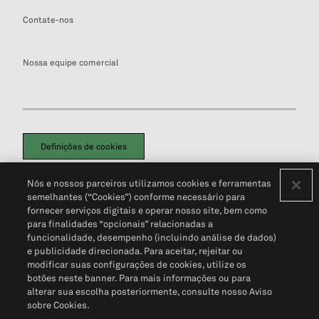
Contate-nos
Nossa equipe comercial
Definições de cookies
Disclaimers Legais
Termos de Uso
Aviso de Cookies
Nós e nossos parceiros utilizamos cookies e ferramentas
Política de Privacidade
Portal de privacidade do cliente (em inglês)
semelhantes (“Cookies”) conforme necessário para
Não Venda Minhas Informações Pessoais
© 2026 S&P Global
fornecer serviços digitais e operar nosso site, bem como
para finalidades “opcionais” relacionadas a
funcionalidade, desempenho (incluindo análise de dados)
e publicidade direcionada. Para aceitar, rejeitar ou
modificar suas configurações de cookies, utilize os
botões neste banner. Para mais informações ou para
alterar sua escolha posteriormente, consulte nosso Aviso
sobre Cookies.