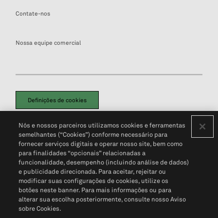
Contate-nos
Nossa equipe comercial
Definições de cookies
Disclaimers Legais
Termos de Uso
Aviso de Cookies
Nós e nossos parceiros utilizamos cookies e ferramentas
Política de Privacidade
Portal de privacidade do cliente (em inglês)
semelhantes (“Cookies”) conforme necessário para
Não Venda Minhas Informações Pessoais
© 2026 S&P Global
fornecer serviços digitais e operar nosso site, bem como
para finalidades “opcionais” relacionadas a
funcionalidade, desempenho (incluindo análise de dados)
e publicidade direcionada. Para aceitar, rejeitar ou
modificar suas configurações de cookies, utilize os
botões neste banner. Para mais informações ou para
alterar sua escolha posteriormente, consulte nosso Aviso
sobre Cookies.