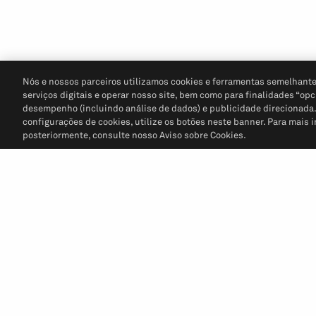
Nós e nossos parceiros utilizamos cookies e ferramentas semelhante
serviços digitais e operar nosso site, bem como para finalidades “opc
desempenho (incluindo análise de dados) e publicidade direcionada. P
configurações de cookies, utilize os botões neste banner. Para mais 
posteriormente, consulte nosso Aviso sobre Cookies.