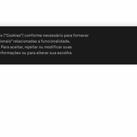
s (“Cookies”) conforme necessário para fornecer
ionais” relacionadas a funcionalidade,
ara aceitar, rejeitar ou modificar suas
informações ou para alterar sua escolha
Siga-nos