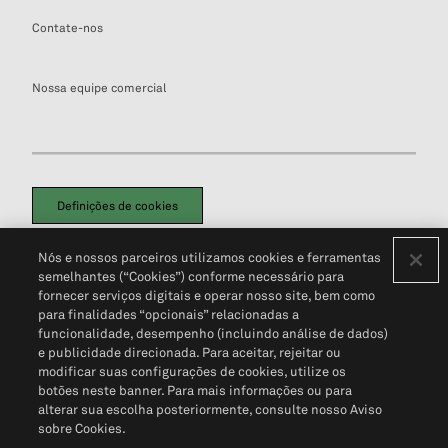
Contate-nos
Nossa equipe comercial
Definições de cookies
Disclaimers Legais
Termos de Uso
Aviso de Cookies
Nós e nossos parceiros utilizamos cookies e ferramentas
Política de Privacidade
Portal de privacidade do cliente (em inglês)
semelhantes (“Cookies”) conforme necessário para
Não Venda Minhas Informações Pessoais
© 2026 S&P Global
fornecer serviços digitais e operar nosso site, bem como
para finalidades “opcionais” relacionadas a
funcionalidade, desempenho (incluindo análise de dados)
e publicidade direcionada. Para aceitar, rejeitar ou
modificar suas configurações de cookies, utilize os
botões neste banner. Para mais informações ou para
alterar sua escolha posteriormente, consulte nosso Aviso
sobre Cookies.