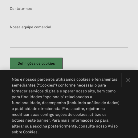
Contate-nos
Nossa equipe comercial
Definições de cookies
Disclaimers Legais
Termos de Uso
Aviso de Cookies
Nós e nossos parceiros utilizamos cookies e ferramentas
Política de Privacidade
Portal de privacidade do cliente (em inglês)
semelhantes (“Cookies”) conforme necessário para
Não Venda Minhas Informações Pessoais
© 2026 S&P Global
fornecer serviços digitais e operar nosso site, bem como
para finalidades “opcionais” relacionadas a
funcionalidade, desempenho (incluindo análise de dados)
e publicidade direcionada. Para aceitar, rejeitar ou
modificar suas configurações de cookies, utilize os
botões neste banner. Para mais informações ou para
alterar sua escolha posteriormente, consulte nosso Aviso
sobre Cookies.