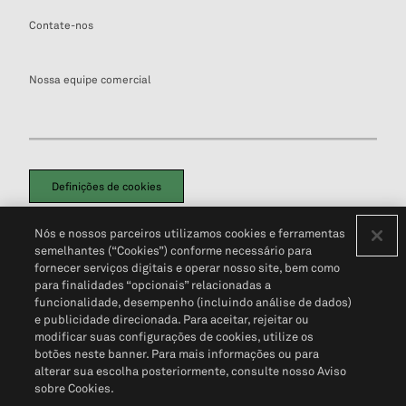
Contate-nos
Nossa equipe comercial
Definições de cookies
Disclaimers Legais
Termos de Uso
Aviso de Cookies
Nós e nossos parceiros utilizamos cookies e ferramentas
Política de Privacidade
Portal de privacidade do cliente (em inglês)
semelhantes (“Cookies”) conforme necessário para
Não Venda Minhas Informações Pessoais
© 2026 S&P Global
fornecer serviços digitais e operar nosso site, bem como
para finalidades “opcionais” relacionadas a
funcionalidade, desempenho (incluindo análise de dados)
e publicidade direcionada. Para aceitar, rejeitar ou
modificar suas configurações de cookies, utilize os
botões neste banner. Para mais informações ou para
alterar sua escolha posteriormente, consulte nosso Aviso
sobre Cookies.