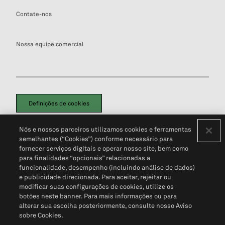
Contate-nos
Nossa equipe comercial
Definições de cookies
Disclaimers Legais
Termos de Uso
Aviso de Cookies
Nós e nossos parceiros utilizamos cookies e ferramentas
Política de Privacidade
Portal de privacidade do cliente (em inglês)
semelhantes (“Cookies”) conforme necessário para
Não Venda Minhas Informações Pessoais
© 2026 S&P Global
fornecer serviços digitais e operar nosso site, bem como
para finalidades “opcionais” relacionadas a
funcionalidade, desempenho (incluindo análise de dados)
e publicidade direcionada. Para aceitar, rejeitar ou
modificar suas configurações de cookies, utilize os
botões neste banner. Para mais informações ou para
alterar sua escolha posteriormente, consulte nosso Aviso
sobre Cookies.