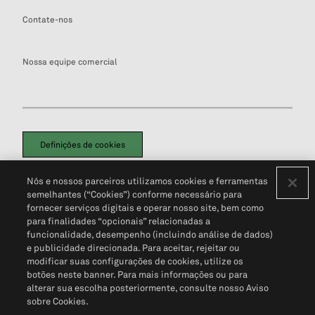
Contate-nos
Nossa equipe comercial
Definições de cookies
Disclaimers Legais
Termos de Uso
Aviso de Cookies
Nós e nossos parceiros utilizamos cookies e ferramentas
Política de Privacidade
Portal de privacidade do cliente (em inglês)
semelhantes (“Cookies”) conforme necessário para
Não Venda Minhas Informações Pessoais
© 2026 S&P Global
fornecer serviços digitais e operar nosso site, bem como
para finalidades “opcionais” relacionadas a
funcionalidade, desempenho (incluindo análise de dados)
e publicidade direcionada. Para aceitar, rejeitar ou
modificar suas configurações de cookies, utilize os
botões neste banner. Para mais informações ou para
alterar sua escolha posteriormente, consulte nosso Aviso
sobre Cookies.