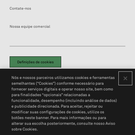
Contate-nos
Nossa equipe comercial
Definições de cookies
Disclaimers Legais
Termos de Uso
Aviso de Cookies
Nós e nossos parceiros utilizamos cookies e ferramentas
Política de Privacidade
Portal de privacidade do cliente (em inglês)
semelhantes (“Cookies”) conforme necessário para
Não Venda Minhas Informações Pessoais
© 2026 S&P Global
fornecer serviços digitais e operar nosso site, bem como
para finalidades “opcionais” relacionadas a
funcionalidade, desempenho (incluindo análise de dados)
e publicidade direcionada. Para aceitar, rejeitar ou
modificar suas configurações de cookies, utilize os
botões neste banner. Para mais informações ou para
alterar sua escolha posteriormente, consulte nosso Aviso
sobre Cookies.