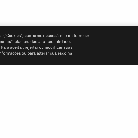
s (“Cookies”) conforme necessário para fornecer
ionais” relacionadas a funcionalidade,
ara aceitar, rejeitar ou modificar suas
informações ou para alterar sua escolha
Siga-nos