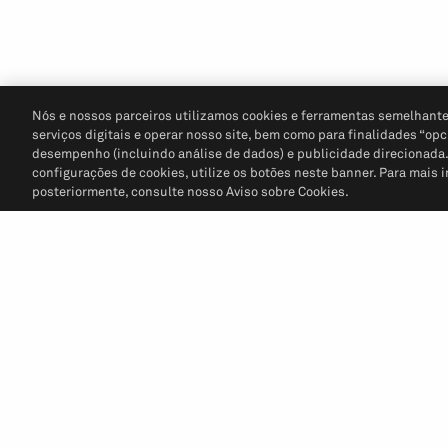
Nós e nossos parceiros utilizamos cookies e ferramentas semelhante
serviços digitais e operar nosso site, bem como para finalidades “opc
desempenho (incluindo análise de dados) e publicidade direcionada. P
configurações de cookies, utilize os botões neste banner. Para mais 
posteriormente, consulte nosso Aviso sobre Cookies.