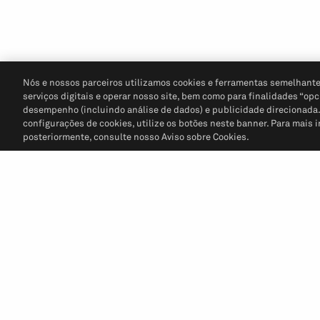
Nós e nossos parceiros utilizamos cookies e ferramentas semelhante
serviços digitais e operar nosso site, bem como para finalidades “opc
desempenho (incluindo análise de dados) e publicidade direcionada. P
configurações de cookies, utilize os botões neste banner. Para mais 
posteriormente, consulte nosso Aviso sobre Cookies.