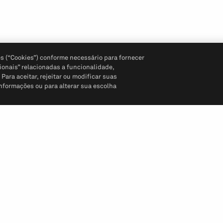
s (“Cookies”) conforme necessário para fornecer
ionais” relacionadas a funcionalidade,
ara aceitar, rejeitar ou modificar suas
informações ou para alterar sua escolha
Siga-nos