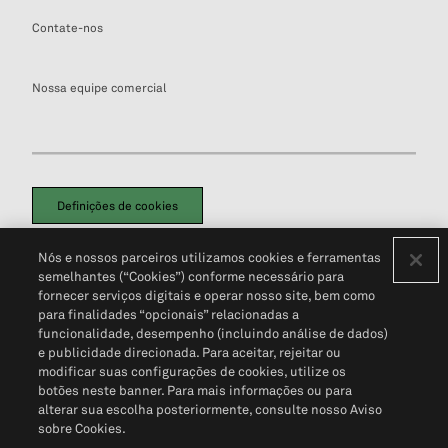
Contate-nos
Nossa equipe comercial
Definições de cookies
Disclaimers Legais
Termos de Uso
Aviso de Cookies
Nós e nossos parceiros utilizamos cookies e ferramentas
Política de Privacidade
Portal de privacidade do cliente (em inglês)
semelhantes (“Cookies”) conforme necessário para
Não Venda Minhas Informações Pessoais
© 2026 S&P Global
fornecer serviços digitais e operar nosso site, bem como
para finalidades “opcionais” relacionadas a
funcionalidade, desempenho (incluindo análise de dados)
e publicidade direcionada. Para aceitar, rejeitar ou
modificar suas configurações de cookies, utilize os
botões neste banner. Para mais informações ou para
alterar sua escolha posteriormente, consulte nosso Aviso
sobre Cookies.