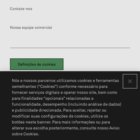
Contate-nos
Nossa equipe comercial
Definições de cookies
Disclaimers Legais
Termos de Uso
Aviso de Cookies
Nós e nossos parceiros utilizamos cookies e ferramentas
Política de Privacidade
Portal de privacidade do cliente (em inglês)
semelhantes (“Cookies”) conforme necessário para
Não Venda Minhas Informações Pessoais
© 2026 S&P Global
fornecer serviços digitais e operar nosso site, bem como
para finalidades “opcionais” relacionadas a
funcionalidade, desempenho (incluindo análise de dados)
e publicidade direcionada. Para aceitar, rejeitar ou
modificar suas configurações de cookies, utilize os
botões neste banner. Para mais informações ou para
alterar sua escolha posteriormente, consulte nosso Aviso
sobre Cookies.