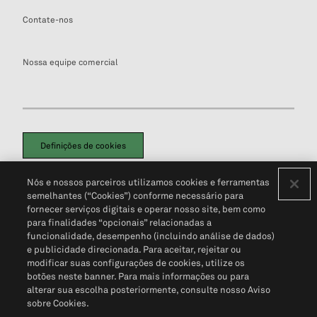
Contate-nos
Nossa equipe comercial
Definições de cookies
Disclaimers Legais
Termos de Uso
Aviso de Cookies
Nós e nossos parceiros utilizamos cookies e ferramentas
Política de Privacidade
Portal de privacidade do cliente (em inglês)
semelhantes (“Cookies”) conforme necessário para
Não Venda Minhas Informações Pessoais
© 2026 S&P Global
fornecer serviços digitais e operar nosso site, bem como
para finalidades “opcionais” relacionadas a
funcionalidade, desempenho (incluindo análise de dados)
e publicidade direcionada. Para aceitar, rejeitar ou
modificar suas configurações de cookies, utilize os
botões neste banner. Para mais informações ou para
alterar sua escolha posteriormente, consulte nosso Aviso
sobre Cookies.