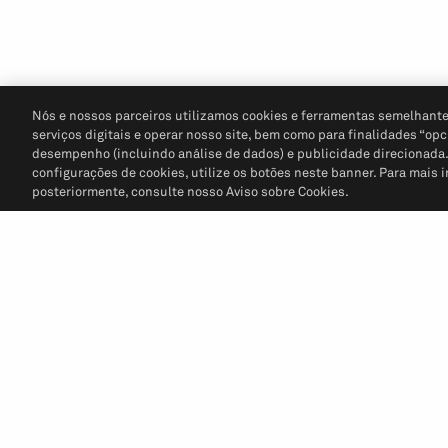
Nós e nossos parceiros utilizamos cookies e ferramentas semelhante
serviços digitais e operar nosso site, bem como para finalidades “opc
desempenho (incluindo análise de dados) e publicidade direcionada. P
configurações de cookies, utilize os botões neste banner. Para mais 
posteriormente, consulte nosso Aviso sobre Cookies.