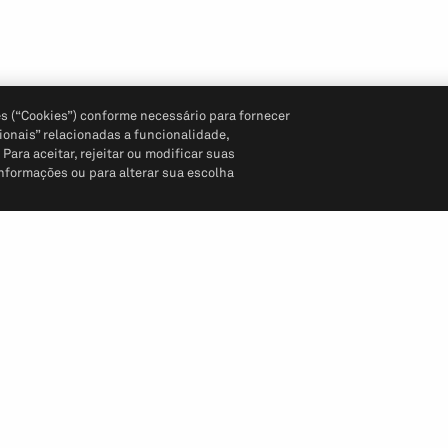
s (“Cookies”) conforme necessário para fornecer
ionais” relacionadas a funcionalidade,
ara aceitar, rejeitar ou modificar suas
informações ou para alterar sua escolha
Siga-nos