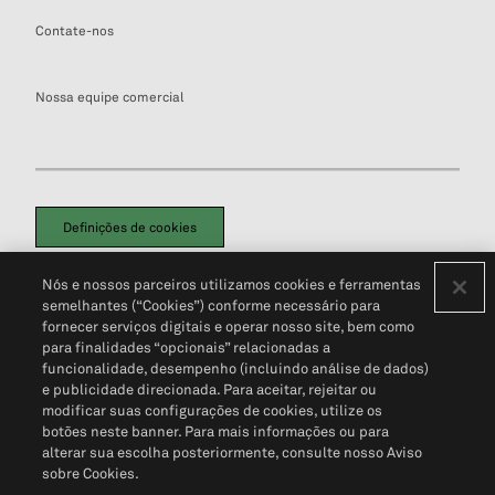
Contate-nos
Nossa equipe comercial
Definições de cookies
Disclaimers Legais
Termos de Uso
Aviso de Cookies
Nós e nossos parceiros utilizamos cookies e ferramentas
Política de Privacidade
Portal de privacidade do cliente (em inglês)
semelhantes (“Cookies”) conforme necessário para
Não Venda Minhas Informações Pessoais
© 2026 S&P Global
fornecer serviços digitais e operar nosso site, bem como
para finalidades “opcionais” relacionadas a
funcionalidade, desempenho (incluindo análise de dados)
e publicidade direcionada. Para aceitar, rejeitar ou
modificar suas configurações de cookies, utilize os
botões neste banner. Para mais informações ou para
alterar sua escolha posteriormente, consulte nosso Aviso
sobre Cookies.