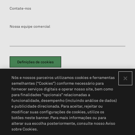
Contate-nos
Nossa equipe comercial
Definições de cookies
Disclaimers Legais
Termos de Uso
Aviso de Cookies
Nós e nossos parceiros utilizamos cookies e ferramentas
Política de Privacidade
Portal de privacidade do cliente (em inglês)
semelhantes (“Cookies”) conforme necessário para
Não Venda Minhas Informações Pessoais
© 2026 S&P Global
fornecer serviços digitais e operar nosso site, bem como
para finalidades “opcionais” relacionadas a
funcionalidade, desempenho (incluindo análise de dados)
e publicidade direcionada. Para aceitar, rejeitar ou
modificar suas configurações de cookies, utilize os
botões neste banner. Para mais informações ou para
alterar sua escolha posteriormente, consulte nosso Aviso
sobre Cookies.