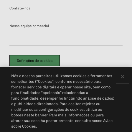
Contate-nos
Nossa equipe comercial
Definições de cookies
Disclaimers Legais
Termos de Uso
Aviso de Cookies
Nós e nossos parceiros utilizamos cookies e ferramentas
Política de Privacidade
Portal de privacidade do cliente (em inglês)
semelhantes (“Cookies”) conforme necessário para
Não Venda Minhas Informações Pessoais
© 2026 S&P Global
fornecer serviços digitais e operar nosso site, bem como
para finalidades “opcionais” relacionadas a
funcionalidade, desempenho (incluindo análise de dados)
e publicidade direcionada. Para aceitar, rejeitar ou
modificar suas configurações de cookies, utilize os
botões neste banner. Para mais informações ou para
alterar sua escolha posteriormente, consulte nosso Aviso
sobre Cookies.