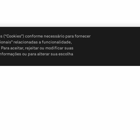
s (“Cookies”) conforme necessário para fornecer
ionais” relacionadas a funcionalidade,
ara aceitar, rejeitar ou modificar suas
informações ou para alterar sua escolha
Siga-nos