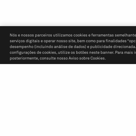
Nós e nossos parceiros utilizamos cookies e ferramentas semelhante
serviços digitais e operar nosso site, bem como para finalidades “opc
desempenho (incluindo análise de dados) e publicidade direcionada. P
configurações de cookies, utilize os botões neste banner. Para mais 
posteriormente, consulte nosso Aviso sobre Cookies.