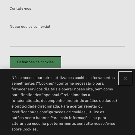
Contate-nos
Nossa equipe comercial
Definições de cookies
Disclaimers Legais
Termos de Uso
Aviso de Cookies
Nós e nossos parceiros utilizamos cookies e ferramentas
Política de Privacidade
Portal de privacidade do cliente (em inglês)
semelhantes (“Cookies”) conforme necessário para
Não Venda Minhas Informações Pessoais
© 2026 S&P Global
fornecer serviços digitais e operar nosso site, bem como
para finalidades “opcionais” relacionadas a
funcionalidade, desempenho (incluindo análise de dados)
e publicidade direcionada. Para aceitar, rejeitar ou
modificar suas configurações de cookies, utilize os
botões neste banner. Para mais informações ou para
alterar sua escolha posteriormente, consulte nosso Aviso
sobre Cookies.