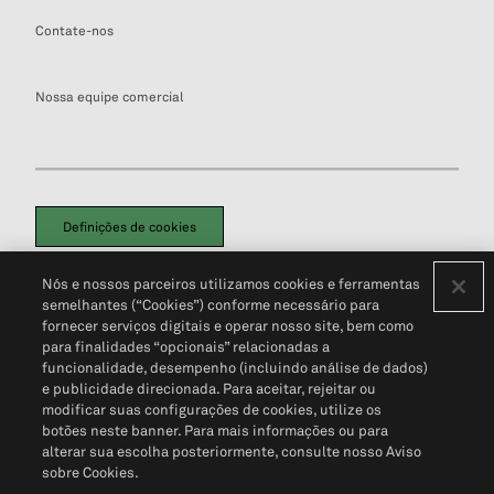
Contate-nos
Nossa equipe comercial
Definições de cookies
Disclaimers Legais
Termos de Uso
Aviso de Cookies
Nós e nossos parceiros utilizamos cookies e ferramentas
Política de Privacidade
Portal de privacidade do cliente (em inglês)
semelhantes (“Cookies”) conforme necessário para
Não Venda Minhas Informações Pessoais
© 2026 S&P Global
fornecer serviços digitais e operar nosso site, bem como
para finalidades “opcionais” relacionadas a
funcionalidade, desempenho (incluindo análise de dados)
e publicidade direcionada. Para aceitar, rejeitar ou
modificar suas configurações de cookies, utilize os
botões neste banner. Para mais informações ou para
alterar sua escolha posteriormente, consulte nosso Aviso
sobre Cookies.