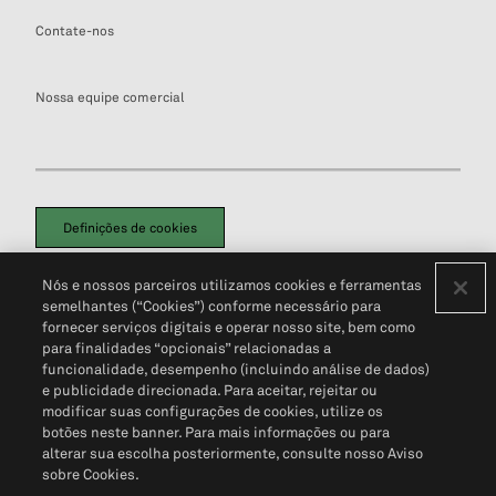
Contate-nos
Nossa equipe comercial
Definições de cookies
Disclaimers Legais
Termos de Uso
Aviso de Cookies
Nós e nossos parceiros utilizamos cookies e ferramentas
Política de Privacidade
Portal de privacidade do cliente (em inglês)
semelhantes (“Cookies”) conforme necessário para
Não Venda Minhas Informações Pessoais
© 2026 S&P Global
fornecer serviços digitais e operar nosso site, bem como
para finalidades “opcionais” relacionadas a
funcionalidade, desempenho (incluindo análise de dados)
e publicidade direcionada. Para aceitar, rejeitar ou
modificar suas configurações de cookies, utilize os
botões neste banner. Para mais informações ou para
alterar sua escolha posteriormente, consulte nosso Aviso
sobre Cookies.