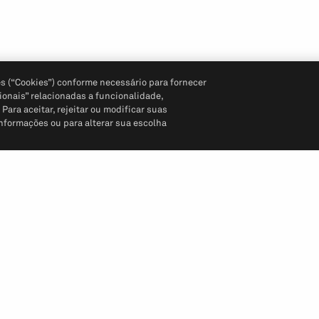
s (“Cookies”) conforme necessário para fornecer
ionais” relacionadas a funcionalidade,
ara aceitar, rejeitar ou modificar suas
informações ou para alterar sua escolha
Siga-nos