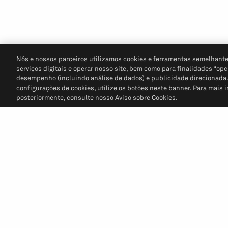
Nós e nossos parceiros utilizamos cookies e ferramentas semelhante
serviços digitais e operar nosso site, bem como para finalidades “opc
desempenho (incluindo análise de dados) e publicidade direcionada. P
configurações de cookies, utilize os botões neste banner. Para mais 
posteriormente, consulte nosso Aviso sobre Cookies.