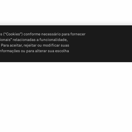
s (“Cookies”) conforme necessário para fornecer
ionais” relacionadas a funcionalidade,
ara aceitar, rejeitar ou modificar suas
informações ou para alterar sua escolha
Siga-nos