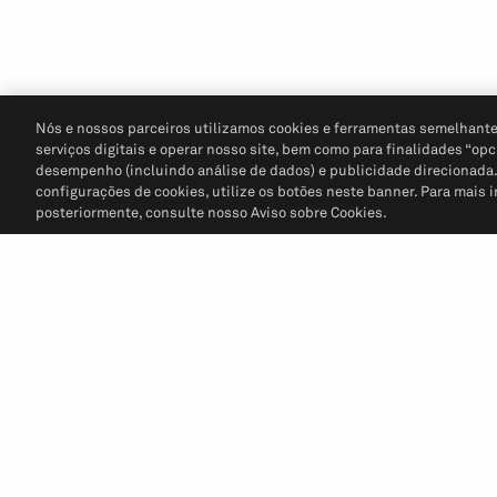
Nós e nossos parceiros utilizamos cookies e ferramentas semelhante
serviços digitais e operar nosso site, bem como para finalidades “opc
desempenho (incluindo análise de dados) e publicidade direcionada. P
configurações de cookies, utilize os botões neste banner. Para mais 
posteriormente, consulte nosso Aviso sobre Cookies.