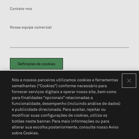
Contate-nos
Nossa equipe comercial
Definições de cookies
Disclaimers Legais
Termos de Uso
Aviso de Cookies
Nós e nossos parceiros utilizamos cookies e ferramentas
Política de Privacidade
Portal de privacidade do cliente (em inglês)
semelhantes (“Cookies”) conforme necessário para
Não Venda Minhas Informações Pessoais
© 2026 S&P Global
fornecer serviços digitais e operar nosso site, bem como
para finalidades “opcionais” relacionadas a
funcionalidade, desempenho (incluindo análise de dados)
e publicidade direcionada. Para aceitar, rejeitar ou
modificar suas configurações de cookies, utilize os
botões neste banner. Para mais informações ou para
alterar sua escolha posteriormente, consulte nosso Aviso
sobre Cookies.