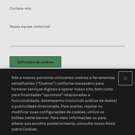
Contate-nos
Nossa equipe comercial
Definições de cookies
Disclaimers Legais
Termos de Uso
Aviso de Cookies
Nós e nossos parceiros utilizamos cookies e ferramentas
Política de Privacidade
Portal de privacidade do cliente (em inglês)
semelhantes (“Cookies”) conforme necessário para
Não Venda Minhas Informações Pessoais
© 2026 S&P Global
fornecer serviços digitais e operar nosso site, bem como
para finalidades “opcionais” relacionadas a
funcionalidade, desempenho (incluindo análise de dados)
e publicidade direcionada. Para aceitar, rejeitar ou
modificar suas configurações de cookies, utilize os
botões neste banner. Para mais informações ou para
alterar sua escolha posteriormente, consulte nosso Aviso
sobre Cookies.