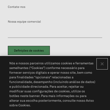
Contate-nos
Nossa equipe comercial
Definições de cookies
Disclaimers Legais
Termos de Uso
Aviso de Cookies
Nós e nossos parceiros utilizamos cookies e ferramentas
Política de Privacidade
Portal de privacidade do cliente (em inglês)
semelhantes (“Cookies”) conforme necessário para
Não Venda Minhas Informações Pessoais
© 2026 S&P Global
fornecer serviços digitais e operar nosso site, bem como
para finalidades “opcionais” relacionadas a
funcionalidade, desempenho (incluindo análise de dados)
e publicidade direcionada. Para aceitar, rejeitar ou
modificar suas configurações de cookies, utilize os
botões neste banner. Para mais informações ou para
alterar sua escolha posteriormente, consulte nosso Aviso
sobre Cookies.