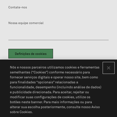
Contate-nos
Nossa equipe comercial
Definições de cookies
Disclaimers Legais
Termos de Uso
Aviso de Cookies
Nós e nossos parceiros utilizamos cookies e ferramentas
Política de Privacidade
Portal de privacidade do cliente (em inglês)
semelhantes (“Cookies”) conforme necessário para
Não Venda Minhas Informações Pessoais
© 2026 S&P Global
fornecer serviços digitais e operar nosso site, bem como
para finalidades “opcionais” relacionadas a
funcionalidade, desempenho (incluindo análise de dados)
e publicidade direcionada. Para aceitar, rejeitar ou
modificar suas configurações de cookies, utilize os
botões neste banner. Para mais informações ou para
alterar sua escolha posteriormente, consulte nosso Aviso
sobre Cookies.