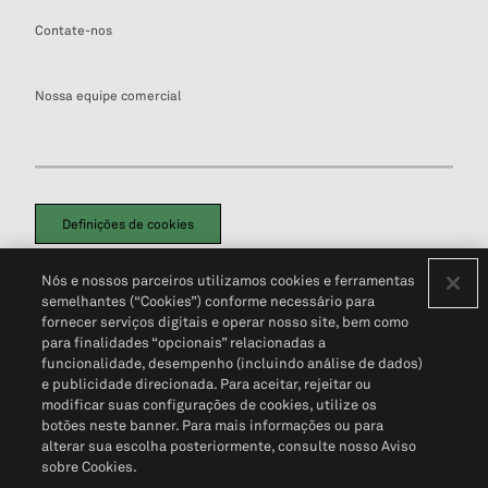
Contate-nos
Nossa equipe comercial
Definições de cookies
Disclaimers Legais
Termos de Uso
Aviso de Cookies
Nós e nossos parceiros utilizamos cookies e ferramentas
Política de Privacidade
Portal de privacidade do cliente (em inglês)
semelhantes (“Cookies”) conforme necessário para
Não Venda Minhas Informações Pessoais
© 2026 S&P Global
fornecer serviços digitais e operar nosso site, bem como
para finalidades “opcionais” relacionadas a
funcionalidade, desempenho (incluindo análise de dados)
e publicidade direcionada. Para aceitar, rejeitar ou
modificar suas configurações de cookies, utilize os
botões neste banner. Para mais informações ou para
alterar sua escolha posteriormente, consulte nosso Aviso
sobre Cookies.