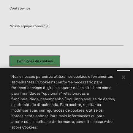
Contate-nos
Nossa equipe comercial
Definições de cookies
Disclaimers Legais
Termos de Uso
Aviso de Cookies
Nós e nossos parceiros utilizamos cookies e ferramentas
Política de Privacidade
Portal de privacidade do cliente (em inglês)
semelhantes (“Cookies”) conforme necessário para
Não Venda Minhas Informações Pessoais
© 2026 S&P Global
fornecer serviços digitais e operar nosso site, bem como
para finalidades “opcionais” relacionadas a
funcionalidade, desempenho (incluindo análise de dados)
e publicidade direcionada. Para aceitar, rejeitar ou
modificar suas configurações de cookies, utilize os
botões neste banner. Para mais informações ou para
alterar sua escolha posteriormente, consulte nosso Aviso
sobre Cookies.