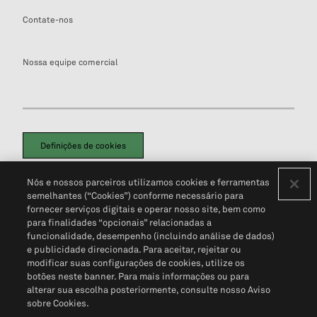
Contate-nos
Nossa equipe comercial
Definições de cookies
Disclaimers Legais
Termos de Uso
Aviso de Cookies
Nós e nossos parceiros utilizamos cookies e ferramentas
Política de Privacidade
Portal de privacidade do cliente (em inglês)
semelhantes (“Cookies”) conforme necessário para
Não Venda Minhas Informações Pessoais
© 2026 S&P Global
fornecer serviços digitais e operar nosso site, bem como
para finalidades “opcionais” relacionadas a
funcionalidade, desempenho (incluindo análise de dados)
e publicidade direcionada. Para aceitar, rejeitar ou
modificar suas configurações de cookies, utilize os
botões neste banner. Para mais informações ou para
alterar sua escolha posteriormente, consulte nosso Aviso
sobre Cookies.