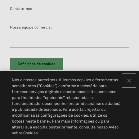
Contate-nos
Nossa equipe comercial
Definições de cookies
Disclaimers Legais
Termos de Uso
Aviso de Cookies
Nós e nossos parceiros utilizamos cookies e ferramentas
Política de Privacidade
Portal de privacidade do cliente (em inglês)
semelhantes (“Cookies”) conforme necessário para
Não Venda Minhas Informações Pessoais
© 2026 S&P Global
fornecer serviços digitais e operar nosso site, bem como
para finalidades “opcionais” relacionadas a
funcionalidade, desempenho (incluindo análise de dados)
e publicidade direcionada. Para aceitar, rejeitar ou
modificar suas configurações de cookies, utilize os
botões neste banner. Para mais informações ou para
alterar sua escolha posteriormente, consulte nosso Aviso
sobre Cookies.