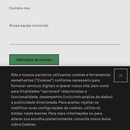
Contate-nos
Nossa equipe comercial
Definições de cookies
Disclaimers Legais
Termos de Uso
Aviso de Cookies
Nós e nossos parceiros utilizamos cookies e ferramentas
Política de Privacidade
Portal de privacidade do cliente (em inglês)
semelhantes (“Cookies”) conforme necessário para
Não Venda Minhas Informações Pessoais
© 2026 S&P Global
fornecer serviços digitais e operar nosso site, bem como
para finalidades “opcionais” relacionadas a
funcionalidade, desempenho (incluindo análise de dados)
e publicidade direcionada. Para aceitar, rejeitar ou
modificar suas configurações de cookies, utilize os
botões neste banner. Para mais informações ou para
alterar sua escolha posteriormente, consulte nosso Aviso
sobre Cookies.