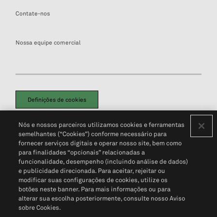
Contate-nos
Nossa equipe comercial
Definições de cookies
Disclaimers Legais
Termos de Uso
Aviso de Cookies
Nós e nossos parceiros utilizamos cookies e ferramentas
Política de Privacidade
Portal de privacidade do cliente (em inglês)
semelhantes (“Cookies”) conforme necessário para
Não Venda Minhas Informações Pessoais
© 2026 S&P Global
fornecer serviços digitais e operar nosso site, bem como
para finalidades “opcionais” relacionadas a
funcionalidade, desempenho (incluindo análise de dados)
e publicidade direcionada. Para aceitar, rejeitar ou
modificar suas configurações de cookies, utilize os
botões neste banner. Para mais informações ou para
alterar sua escolha posteriormente, consulte nosso Aviso
sobre Cookies.