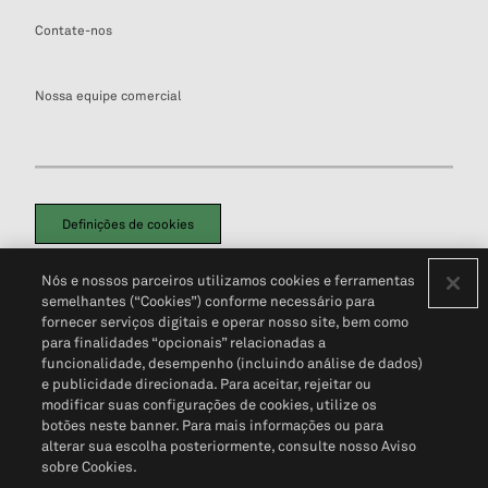
Contate-nos
Nossa equipe comercial
Definições de cookies
Disclaimers Legais
Termos de Uso
Aviso de Cookies
Nós e nossos parceiros utilizamos cookies e ferramentas
Política de Privacidade
Portal de privacidade do cliente (em inglês)
semelhantes (“Cookies”) conforme necessário para
Não Venda Minhas Informações Pessoais
© 2026 S&P Global
fornecer serviços digitais e operar nosso site, bem como
para finalidades “opcionais” relacionadas a
funcionalidade, desempenho (incluindo análise de dados)
e publicidade direcionada. Para aceitar, rejeitar ou
modificar suas configurações de cookies, utilize os
botões neste banner. Para mais informações ou para
alterar sua escolha posteriormente, consulte nosso Aviso
sobre Cookies.