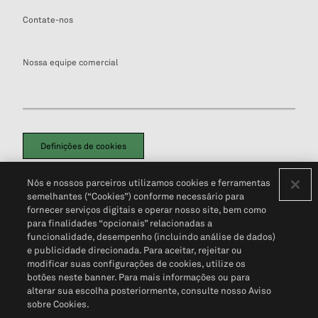
Contate-nos
Nossa equipe comercial
Definições de cookies
Disclaimers Legais
Termos de Uso
Aviso de Cookies
Nós e nossos parceiros utilizamos cookies e ferramentas
Política de Privacidade
Portal de privacidade do cliente (em inglês)
semelhantes (“Cookies”) conforme necessário para
Não Venda Minhas Informações Pessoais
© 2026 S&P Global
fornecer serviços digitais e operar nosso site, bem como
para finalidades “opcionais” relacionadas a
funcionalidade, desempenho (incluindo análise de dados)
e publicidade direcionada. Para aceitar, rejeitar ou
modificar suas configurações de cookies, utilize os
botões neste banner. Para mais informações ou para
alterar sua escolha posteriormente, consulte nosso Aviso
sobre Cookies.