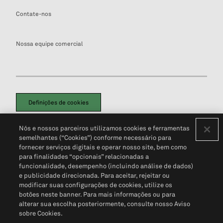
Contate-nos
Nossa equipe comercial
Definições de cookies
Disclaimers Legais
Termos de Uso
Aviso de Cookies
Nós e nossos parceiros utilizamos cookies e ferramentas
Política de Privacidade
Portal de privacidade do cliente (em inglês)
semelhantes (“Cookies”) conforme necessário para
Não Venda Minhas Informações Pessoais
© 2026 S&P Global
fornecer serviços digitais e operar nosso site, bem como
para finalidades “opcionais” relacionadas a
funcionalidade, desempenho (incluindo análise de dados)
e publicidade direcionada. Para aceitar, rejeitar ou
modificar suas configurações de cookies, utilize os
botões neste banner. Para mais informações ou para
alterar sua escolha posteriormente, consulte nosso Aviso
sobre Cookies.