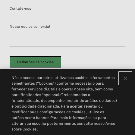
Contate-nos
Nossa equipe comercial
Definições de cookies
Disclaimers Legais
Termos de Uso
Aviso de Cookies
Nós e nossos parceiros utilizamos cookies e ferramentas
Política de Privacidade
Portal de privacidade do cliente (em inglês)
semelhantes (“Cookies”) conforme necessário para
Não Venda Minhas Informações Pessoais
© 2026 S&P Global
fornecer serviços digitais e operar nosso site, bem como
para finalidades “opcionais” relacionadas a
funcionalidade, desempenho (incluindo análise de dados)
e publicidade direcionada. Para aceitar, rejeitar ou
modificar suas configurações de cookies, utilize os
botões neste banner. Para mais informações ou para
alterar sua escolha posteriormente, consulte nosso Aviso
sobre Cookies.