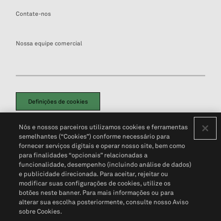
Contate-nos
Nossa equipe comercial
Definições de cookies
Disclaimers Legais
Termos de Uso
Aviso de Cookies
Nós e nossos parceiros utilizamos cookies e ferramentas
Política de Privacidade
Portal de privacidade do cliente (em inglês)
semelhantes (“Cookies”) conforme necessário para
Não Venda Minhas Informações Pessoais
© 2026 S&P Global
fornecer serviços digitais e operar nosso site, bem como
para finalidades “opcionais” relacionadas a
funcionalidade, desempenho (incluindo análise de dados)
e publicidade direcionada. Para aceitar, rejeitar ou
modificar suas configurações de cookies, utilize os
botões neste banner. Para mais informações ou para
alterar sua escolha posteriormente, consulte nosso Aviso
sobre Cookies.