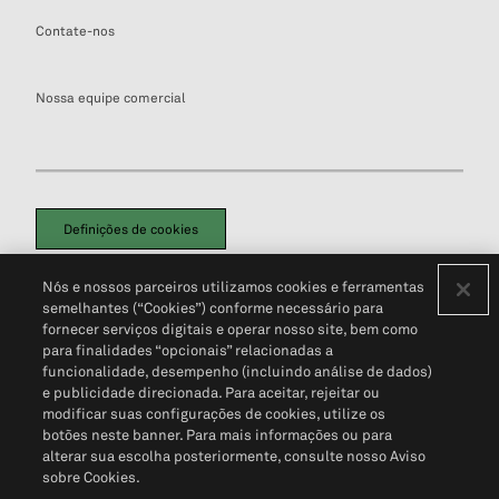
Contate-nos
Nossa equipe comercial
Definições de cookies
Disclaimers Legais
Termos de Uso
Aviso de Cookies
Nós e nossos parceiros utilizamos cookies e ferramentas
Política de Privacidade
Portal de privacidade do cliente (em inglês)
semelhantes (“Cookies”) conforme necessário para
Não Venda Minhas Informações Pessoais
© 2026 S&P Global
fornecer serviços digitais e operar nosso site, bem como
para finalidades “opcionais” relacionadas a
funcionalidade, desempenho (incluindo análise de dados)
e publicidade direcionada. Para aceitar, rejeitar ou
modificar suas configurações de cookies, utilize os
botões neste banner. Para mais informações ou para
alterar sua escolha posteriormente, consulte nosso Aviso
sobre Cookies.