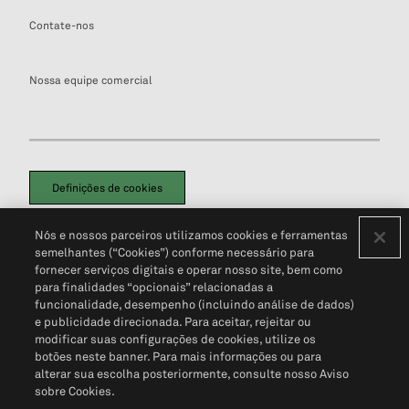
Contate-nos
Nossa equipe comercial
Definições de cookies
Disclaimers Legais
Termos de Uso
Aviso de Cookies
Nós e nossos parceiros utilizamos cookies e ferramentas
Política de Privacidade
Portal de privacidade do cliente (em inglês)
semelhantes (“Cookies”) conforme necessário para
Não Venda Minhas Informações Pessoais
© 2026 S&P Global
fornecer serviços digitais e operar nosso site, bem como
para finalidades “opcionais” relacionadas a
funcionalidade, desempenho (incluindo análise de dados)
e publicidade direcionada. Para aceitar, rejeitar ou
modificar suas configurações de cookies, utilize os
botões neste banner. Para mais informações ou para
alterar sua escolha posteriormente, consulte nosso Aviso
sobre Cookies.