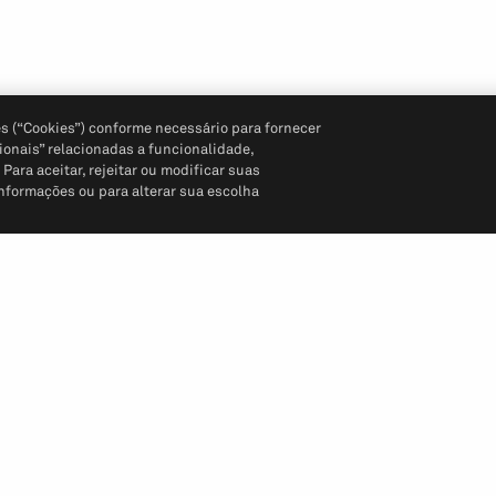
s (“Cookies”) conforme necessário para fornecer
ionais” relacionadas a funcionalidade,
ara aceitar, rejeitar ou modificar suas
informações ou para alterar sua escolha
Siga-nos