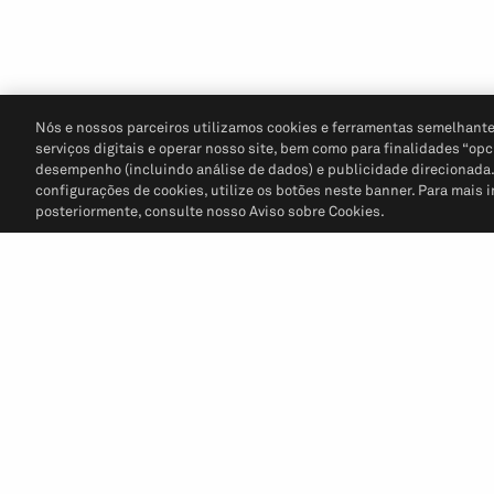
Nós e nossos parceiros utilizamos cookies e ferramentas semelhante
serviços digitais e operar nosso site, bem como para finalidades “opc
desempenho (incluindo análise de dados) e publicidade direcionada. P
configurações de cookies, utilize os botões neste banner. Para mais 
posteriormente, consulte nosso Aviso sobre Cookies.