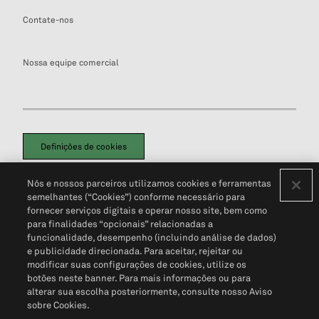
Contate-nos
Nossa equipe comercial
Definições de cookies
Disclaimers Legais
Termos de Uso
Aviso de Cookies
Nós e nossos parceiros utilizamos cookies e ferramentas
Política de Privacidade
Portal de privacidade do cliente (em inglês)
semelhantes (“Cookies”) conforme necessário para
Não Venda Minhas Informações Pessoais
© 2026 S&P Global
fornecer serviços digitais e operar nosso site, bem como
para finalidades “opcionais” relacionadas a
funcionalidade, desempenho (incluindo análise de dados)
e publicidade direcionada. Para aceitar, rejeitar ou
modificar suas configurações de cookies, utilize os
botões neste banner. Para mais informações ou para
alterar sua escolha posteriormente, consulte nosso Aviso
sobre Cookies.