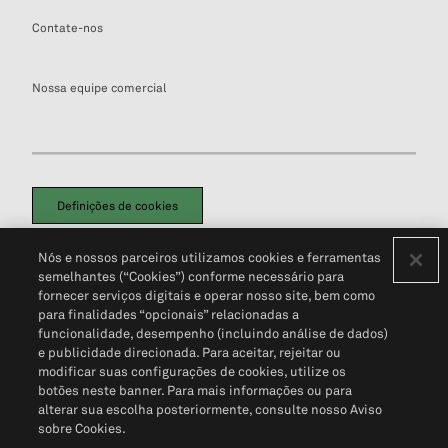
Contate-nos
Nossa equipe comercial
Definições de cookies
Disclaimers Legais
Termos de Uso
Aviso de Cookies
Nós e nossos parceiros utilizamos cookies e ferramentas
Política de Privacidade
Portal de privacidade do cliente (em inglês)
semelhantes (“Cookies”) conforme necessário para
Não Venda Minhas Informações Pessoais
© 2026 S&P Global
fornecer serviços digitais e operar nosso site, bem como
para finalidades “opcionais” relacionadas a
funcionalidade, desempenho (incluindo análise de dados)
e publicidade direcionada. Para aceitar, rejeitar ou
modificar suas configurações de cookies, utilize os
botões neste banner. Para mais informações ou para
alterar sua escolha posteriormente, consulte nosso Aviso
sobre Cookies.